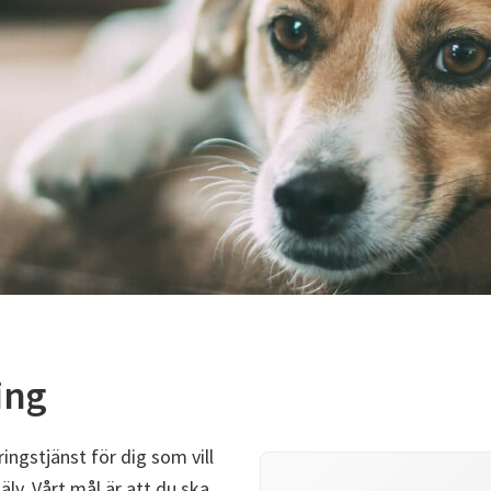
ing
ngstjänst för dig som vill
älv. Vårt mål är att du ska