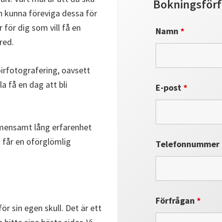
Bokningsför
ch kunna föreviga dessa för
 för dig som vill få en
Namn
*
red.
oirfotografering, oavsett
la få en dag att bli
E-post
*
emensamt lång erfarenhet
i får en oförglömlig
Telefonnummer
Förfrågan
*
r sin egen skull. Det är ett