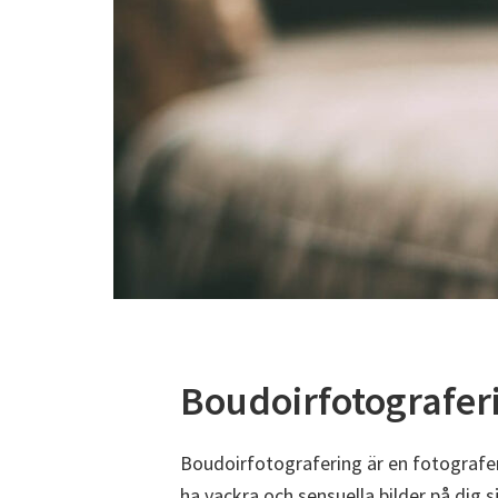
Boudoirfotografer
Boudoirfotografering är en fotograferi
ha vackra och sensuella bilder på dig sj