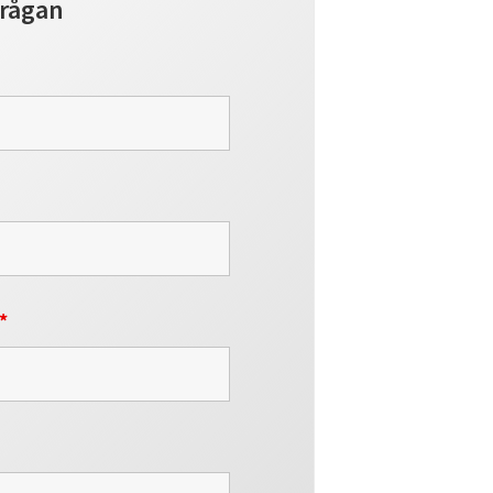
frågan
*