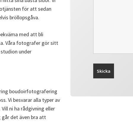
h hitta sina bästa sidor. Vi
otjänsten för att sedan
lvis bröllopsgåva.
t bekväma med att bli
a. Våra fotografer gör sitt
i studion under
kring boudoirfotografering
ss. Vi besvarar alla typer av
Vill ni ha rådgivning eller
 går det även bra att